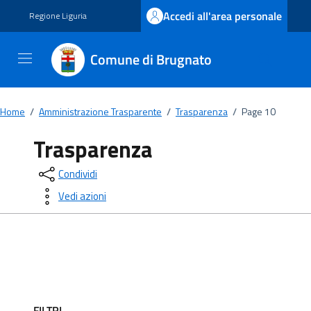
Vai ai contenuti
Vai al footer
Accedi all'area personale
Regione Liguria
Comune di Brugnato
Home
/
Amministrazione Trasparente
/
Trasparenza
/
Page 10
Trasparenza
Condividi
Vedi azioni
FILTRI