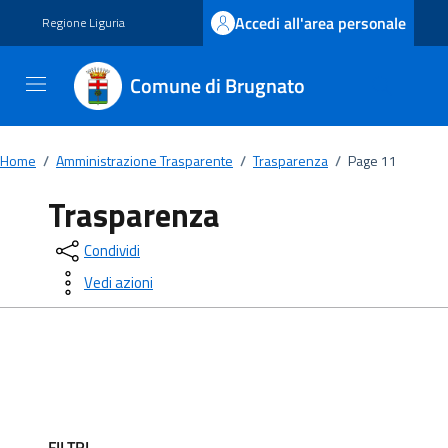
Vai ai contenuti
Vai al footer
Accedi all'area personale
Regione Liguria
Comune di Brugnato
Home
/
Amministrazione Trasparente
/
Trasparenza
/
Page 11
Trasparenza
Condividi
Vedi azioni
FILTRI