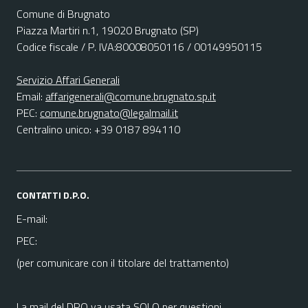
Comune di Brugnato
Piazza Martiri n.1, 19020 Brugnato (SP)
Codice fiscale / P. IVA:80008050116 / 00149950115
Servizio Affari Generali
Email:
affarigenerali@comune.brugnato.sp.it
PEC:
comune.brugnato@legalmail.it
Centralino unico: +39 0187 894110
CONTATTI D.P.O.
E-mail:
PEC:
(per comunicare con il titolare del trattamento)
La mail del DPO va usata SOLO per questioni