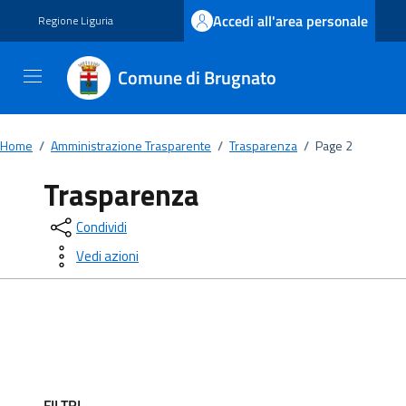
Vai ai contenuti
Vai al footer
Accedi all'area personale
Regione Liguria
Comune di Brugnato
Home
/
Amministrazione Trasparente
/
Trasparenza
/
Page 2
Trasparenza
Condividi
Vedi azioni
FILTRI