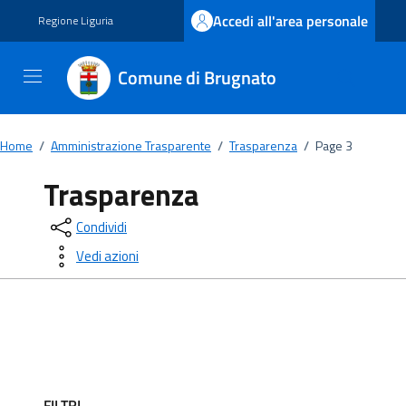
Vai ai contenuti
Vai al footer
Accedi all'area personale
Regione Liguria
Comune di Brugnato
Home
/
Amministrazione Trasparente
/
Trasparenza
/
Page 3
Trasparenza
Condividi
Vedi azioni
FILTRI